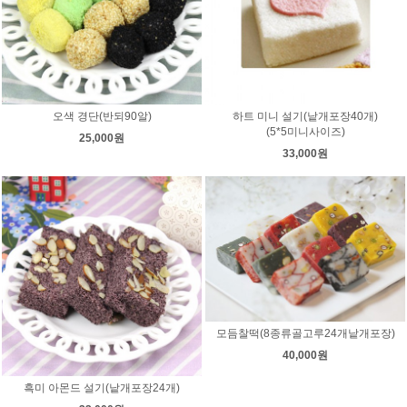
오색 경단(반되90알)
하트 미니 설기(낱개포장40개)
(5*5미니사이즈)
25,000원
33,000원
모듬찰떡(8종류골고루24개낱개포장)
40,000원
흑미 아몬드 설기(낱개포장24개)