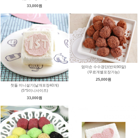
33,000원
엄마손 수수경단(반되90알)
(무료개별포장가능)
25,000원
첫돌 미니설기(낱개포장40개)
(5*5미니사이즈)
33,000원