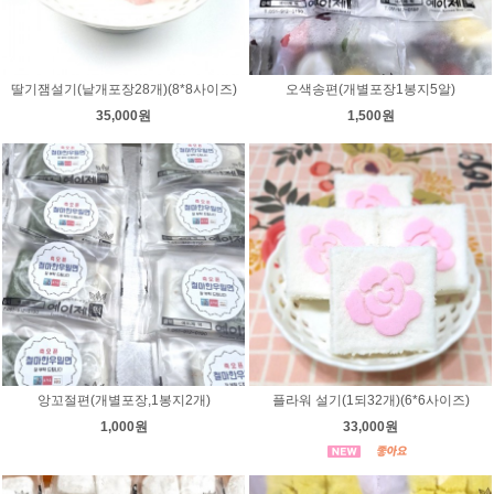
딸기잼설기(낱개포장28개)(8*8사이즈)
오색송편(개별포장1봉지5알)
35,000원
1,500원
앙꼬절편(개별포장,1봉지2개)
플라워 설기(1되32개)(6*6사이즈)
1,000원
33,000원