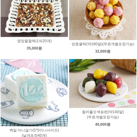
영양꿀찰떡(1되20개)
앙증꿀떡(약180알)(무료개별포장가능)
35,000원
32,000원
컬러풀오색송편(약140알)
(무료개별포장가능)
40,000원
백일 미니설기(5*5미니사이즈)
(낱개포장40개)