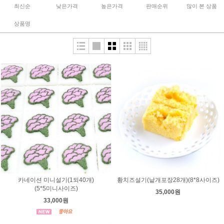
최신순
낮은가격
높은가격
판매순위
많이 본 상품
상품명
카네이션 미니설기(1되40개)
황치즈설기(낱개포장28개)(8*8사이즈)
(5*5미니사이즈)
35,000원
33,000원