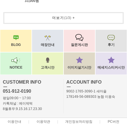
33,000원
더보기
(
1
/
3
)
+
BLOG
매장안내
질문게시판
후기
NOTICE
고객시안
이미지설기시안
메세지스티커시안
CUSTOMER INFO
ACCOUNT INFO
ㅡ
ㅡ
051-912-0190
9002-1765-3090-1 새마을
178149-56-089303 농협 이용숙
평일09:00 ~ 17:00
카톡채널 : 예이제떡
8월휴무:9.15.16.17.23.30
이용안내
이용약관
개인정보처리방침
PC버전