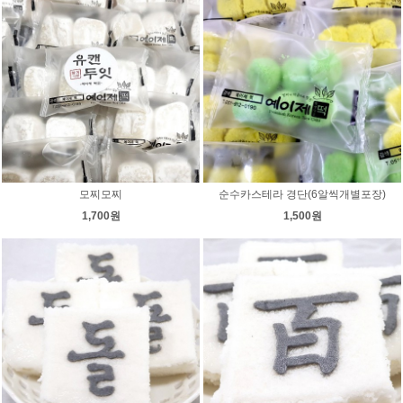
모찌모찌
순수카스테라 경단(6알씩개별포장)
1,700원
1,500원