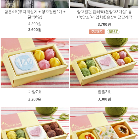
담은4호(무지개설기 + 앙꼬절편2개 +
앙꼬절편 답례떡(흰앙꼬3개입1봉
꿀떡6알)
+쑥앙꼬3개입1봉)손잡이끈답례떡
4,300원
3,700원
3,600원
가람7호
한울2호
2,200원
3,300원