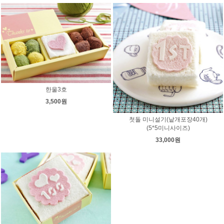
한울3호
3,500원
첫돌 미니설기(낱개포장40개)
(5*5미니사이즈)
33,000원