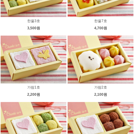
한울3호
한울7호
3,500원
4,700원
가람1호
가람2호
2,200원
2,100원