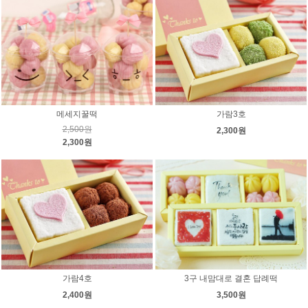
메세지꿀떡
가람3호
2,500원
2,300원
2,300원
가람4호
3구 내맘대로 결혼 답례떡
2,400원
3,500원