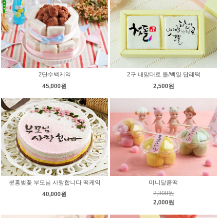
2단수백케익
2구 내맘대로 돌/백일 답례떡
45,000원
2,500원
분홍벚꽃 부모님 사랑합니다 떡케익
미니달콤떡
2,300원
40,000원
2,000원