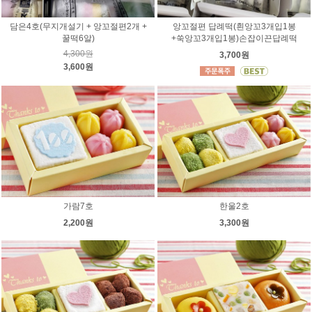
담은4호(무지개설기 + 앙꼬절편2개 +
앙꼬절편 답례떡(흰앙꼬3개입1봉
꿀떡6알)
+쑥앙꼬3개입1봉)손잡이끈답례떡
4,300원
3,700원
3,600원
가람7호
한울2호
2,200원
3,300원