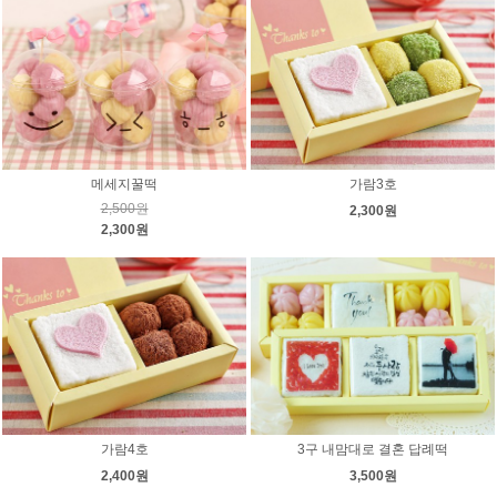
메세지꿀떡
가람3호
2,500원
2,300원
2,300원
가람4호
3구 내맘대로 결혼 답례떡
2,400원
3,500원