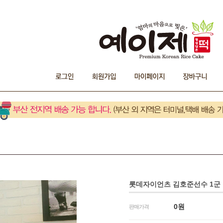
롯데자이언츠 김호준선수 1군 
0
원
판매가격