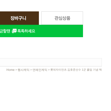
Home
행사케익
연예인케익
>
>
> 롯데자이언츠 김호준선수 1군 콜업 기념 떡