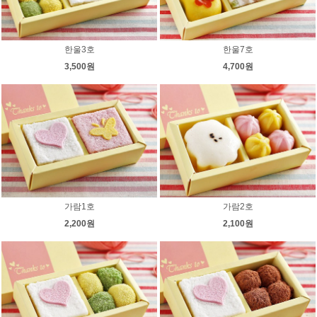
한울3호
한울7호
3,500원
4,700원
가람1호
가람2호
2,200원
2,100원