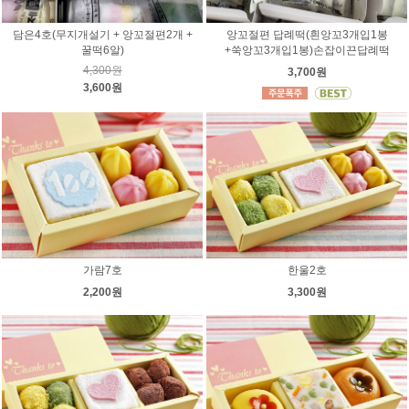
담은4호(무지개설기 + 앙꼬절편2개 +
앙꼬절편 답례떡(흰앙꼬3개입1봉
꿀떡6알)
+쑥앙꼬3개입1봉)손잡이끈답례떡
4,300원
3,700원
3,600원
가람7호
한울2호
2,200원
3,300원