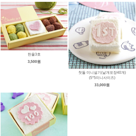
한울3호
3,500원
첫돌 미니설기(낱개포장40개)
(5*5미니사이즈)
33,000원