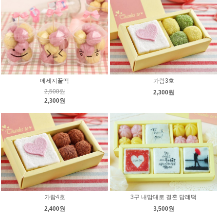
메세지꿀떡
가람3호
2,500원
2,300원
2,300원
가람4호
3구 내맘대로 결혼 답례떡
2,400원
3,500원