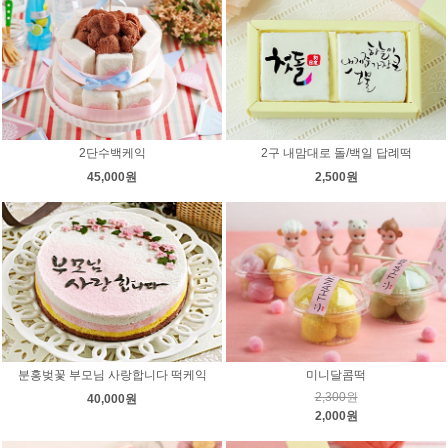
2단수백케익
2구 내맘대로 돌/백일 답례떡
45,000원
2,500원
분홍벚꽃 부모님 사랑합니다 떡케익
미니달콤떡
2,300원
40,000원
2,000원